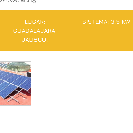
2014 ,
Comments Off
DO
IT
CLEAN
LUGAR:
SISTEMA: 3.5 KW
GUADALAJARA,
JALISCO.