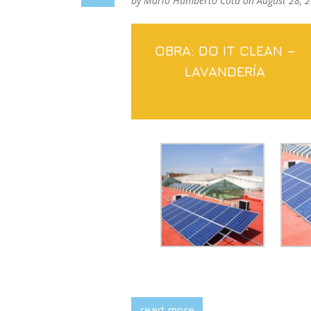
by
Mario Humberto Cota
on August 28, 
OBRA: DO IT CLEAN –
LAVANDERÍA
read more