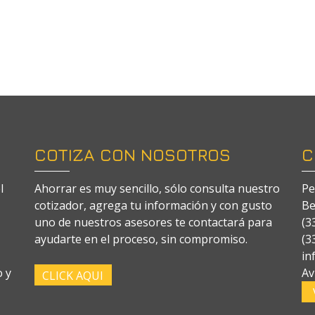
COTIZA CON NOSOTROS
C
l
Ahorrar es muy sencillo, sólo consulta nuestro
Pe
cotizador, agrega tu información y con gusto
Be
uno de nuestros asesores te contactará para
(3
ayudarte en el proceso, sin compromiso.
(3
in
o y
Av
CLICK AQUI