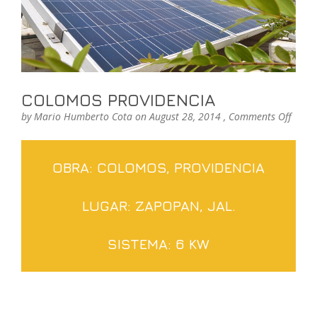
COLOMOS PROVIDENCIA
on
by
Mario Humberto Cota
on August 28, 2014 ,
Comments Off
COLO
PROV
OBRA: COLOMOS, PROVIDENCIA
LUGAR: ZAPOPAN, JAL.
SISTEMA: 6 KW